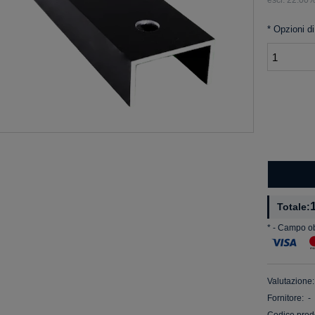
*
Opzioni di
Totale:
*
- Campo ob
Valutazione:
Fornitore:
-
Codice prodo