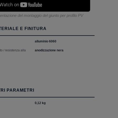
entazione del montaggio del giunto per profilo PV
ERIALE E FINITURA
alluminio 6060
o / resistenza alla
anodizzazione nera
TRI PARAMETRI
0,12 kg