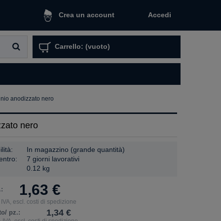
Accedi
Crea un account
Carrello:
(vuoto)
inio anodizzato nero
zzato nero
lità:
In magazzino (grande quantità)
entro:
7 giorni lavorativi
0.12 kg
1,63 €
:
IVA, escl. costi di spedizione
1,34 €
o/ pz.:
 IVA, escl. costi di spedizione