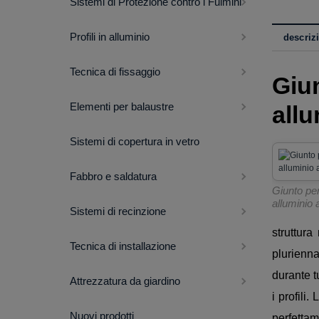
Sistemi di Protezione contro i Fulmini
Profili in alluminio
descriz
Tecnica di fissaggio
Giu
Elementi per balaustre
all
Sistemi di copertura in vetro
Fabbro e saldatura
Giunto per
alluminio 
Sistemi di recinzione
struttur
Tecnica di installazione
plurienn
durante t
Attrezzatura da giardino
i profili
Nuovi prodotti
perfettam