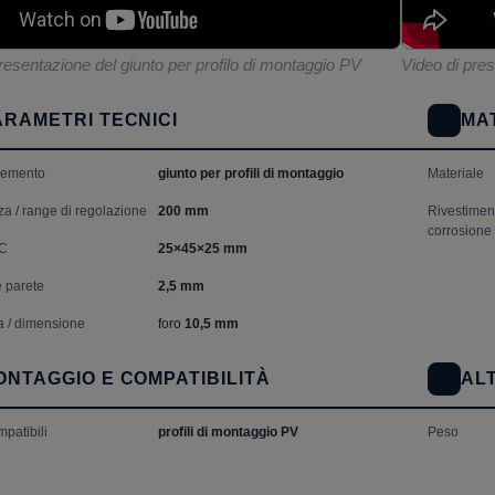
resentazione del giunto per profilo di montaggio PV
Video di pres
ARAMETRI TECNICI
MAT
elemento
giunto per profili di montaggio
Materiale
a / range di regolazione
200 mm
Rivestiment
corrosione
 C
25×45×25 mm
 parete
2,5 mm
ra / dimensione
foro
10,5 mm
ONTAGGIO E COMPATIBILITÀ
AL
mpatibili
profili di montaggio PV
Peso