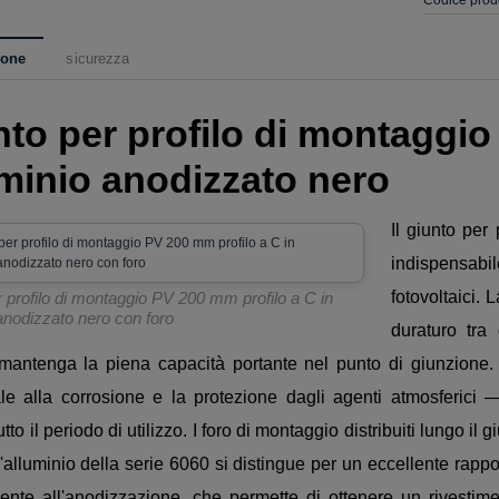
ione
sicurezza
nto per profilo di montaggi
uminio anodizzato nero
Il giunto per
indispensabil
fotovoltaici.
 profilo di montaggio PV 200 mm profilo a C in
anodizzato nero con foro
duraturo tra
a mantenga la piena capacità portante nel punto di giunzione
ale alla corrosione e la protezione dagli agenti atmosferici
utto il periodo di utilizzo. I foro di montaggio distribuiti lungo 
. L'alluminio della serie 6060 si distingue per un eccellente rappo
ente all'anodizzazione, che permette di ottenere un rivestime