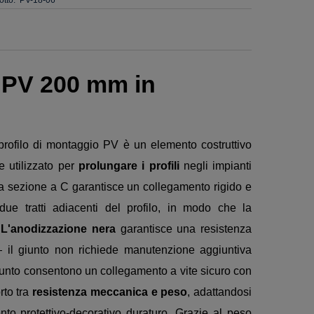
o PV 200 mm in
 profilo di montaggio PV è un elemento costruttivo
e utilizzato per
prolungare i profili
negli impianti
 La sezione a C garantisce un collegamento rigido e
 due tratti adiacenti del profilo, in modo che la
.
L'anodizzazione nera
garantisce una resistenza
 — il giunto non richiede manutenzione aggiuntiva
il giunto consentono un collegamento a vite sicuro con
rto tra
resistenza meccanica e peso
, adattandosi
nto protettivo-decorativo duraturo. Grazie al peso