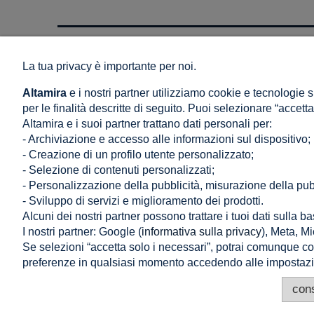
NEGOZIO
AIUTO
La tua privacy è importante per noi.
Condizioni generali di vendita e consegna
Come acquist
Altamira
e i nostri partner utilizziamo cookie e tecnologie s
Politica dei commenti
Domande frequ
per le finalità descritte di seguito. Puoi selezionare “accett
Diritto di recesso
Politica sulla 
Altamira e i suoi partner trattano dati personali per:
Consegna: Prezzo e tempi
Impostazioni c
- Archiviazione e accesso alle informazioni sul dispositivo;
Modalità di pagamento
- Creazione di un profilo utente personalizzato;
- Selezione di contenuti personalizzati;
Reclami e restituzioni
- Personalizzazione della pubblicità, misurazione della pubb
- Sviluppo di servizi e miglioramento dei prodotti.
Alcuni dei nostri partner possono trattare i tuoi dati sulla ba
I nostri partner: Google (
informativa sulla privacy
), Meta, Mi
Se selezioni “accetta solo i necessari”, potrai comunque con
preferenze in qualsiasi momento accedendo alle impostazio
cons