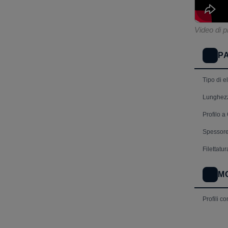
Video di p
P
Tipo di 
Lunghezz
Profilo a
Spessore
Filettatu
M
Profili co