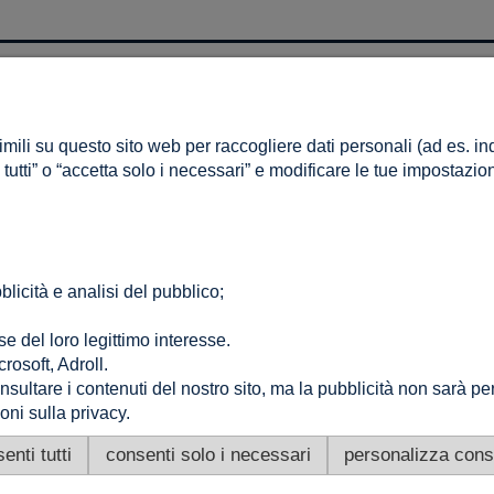
IL MIO CONTO
are?
Accedi
imili su questo sito web per raccogliere dati personali (ad es. indi
enti
I miei ordini
a tutti” o “accetta solo i necessari” e modificare le tue impostazio
riservatezza
Lista dei desideri
ookie
Impostazioni dell'account
licità e analisi del pubblico;
CONTATTO
Altamira Sp. z o. o.
se del loro legittimo interesse.
Budowlanych 6/51, 95-040 Koluszki, Polonia
crosoft, Adroll.
+48 605 999 036
|
+48 725 777 559
|
info@e-altamira.it
sultare i contenuti del nostro sito, ma la pubblicità non sarà per
Servizio clienti: Lun–Ven 8:00–16:00
ni sulla privacy.
enti tutti
consenti solo i necessari
personalizza cons