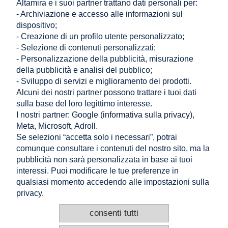
Altamira e i suoi partner trattano dati personali per:
- Archiviazione e accesso alle informazioni sul
Contattaci
dispositivo;
- Creazione di un profilo utente personalizzato;
- Selezione di contenuti personalizzati;
- Personalizzazione della pubblicità, misurazione
NEGOZIO
della pubblicità e analisi del pubblico;
- Sviluppo di servizi e miglioramento dei prodotti.
Alcuni dei nostri partner possono trattare i tuoi dati
AIUTO
sulla base del loro legittimo interesse.
I nostri partner: Google (
informativa sulla privacy
),
IL MIO CONTO
Meta, Microsoft, Adroll.
Se selezioni “accetta solo i necessari”, potrai
INFORMAZIONE
comunque consultare i contenuti del nostro sito, ma la
pubblicità non sarà personalizzata in base ai tuoi
CONTATTO
interessi. Puoi modificare le tue preferenze in
qualsiasi momento accedendo alle impostazioni sulla
Altamira Sp. z o. o.
Budowlanych 6/51, 95-040 Koluszki, Polonia
privacy.
+48 605 999 036
+48 725 777 559
consenti tutti
info@e-altamira.it
Servizio clienti: Lun–Ven 8:00–16:00