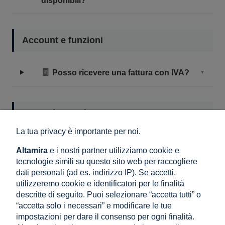
disponibili?
Account e funzioni
🧾
Posso ricevere una fattura con IVA?
▼
Garanzia e resi
La tua privacy è importante per noi.
🛡️
I prodotti hanno garanzia?
▼
Altamira
e i nostri partner utilizziamo cookie e
tecnologie simili su questo sito web per raccogliere
dati personali (ad es. indirizzo IP). Se accetti,
↩️
Posso restituire un prodotto?
▼
utilizzeremo cookie e identificatori per le finalità
descritte di seguito. Puoi selezionare “accetta tutti” o
“accetta solo i necessari” e modificare le tue
impostazioni per dare il consenso per ogni finalità.
Non avete trovato la risposta?