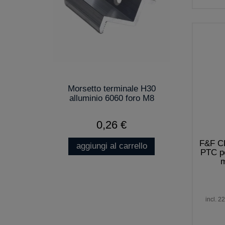
Morsetto terminale H30
alluminio 6060 foro M8
0,26 €
F&F CR
aggiungi al carrello
PTC pe
m
incl. 2