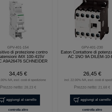
GPV-401-154
GPV-401-230
itivo di protezione contro
Eaton Contattore di potenz
atensioni iMX 100-415V
AC 1NO 9A DILEM-10-
C A9A26476 SCHNEIDER
34,45 €
26,45 €
2.00% IVA, escl. costi di spedizione
incl. 22.00% IVA, escl. costi di spe
Prezzo netto:
Prezzo netto:
28,23 €
21,68 €
aggiungi al carrello
aggiungi al carrello
controlla altro
controlla altro