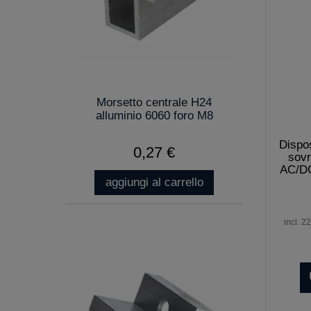
Morsetto centrale H24
alluminio 6060 foro M8
Dispos
0,27 €
sovr
AC/D
aggiungi al carrello
incl. 2