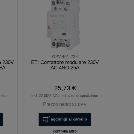
GPV-401-228
a 230V
ETI Contattore modulare 230V
EA
AC 4NO 25A
25,73 €
dizione
incl. 22.00% IVA, escl. costi di spedizione
Prezzo netto:
21,09 €
aggiungi al carrello
controlla altro