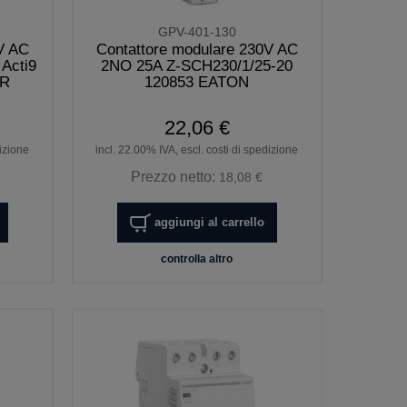
GPV-401-130
V AC
Contattore modulare 230V AC
Acti9
2NO 25A Z-SCH230/1/25-20
ER
120853 EATON
22,06 €
dizione
incl. 22.00% IVA, escl. costi di spedizione
Prezzo netto:
18,08 €
aggiungi al carrello
controlla altro