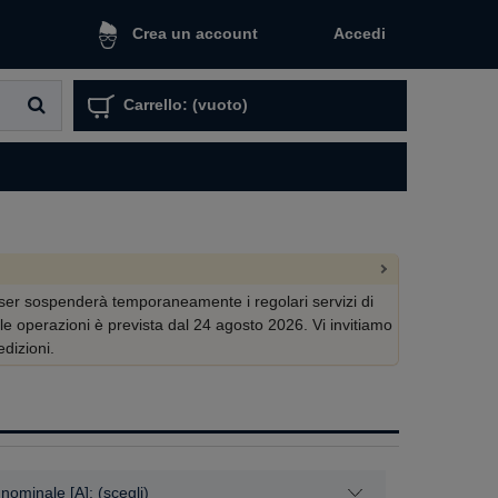
Accedi
Crea un account
Carrello:
(vuoto)
chser sospenderà temporaneamente i regolari servizi di
lle operazioni è prevista dal 24 agosto 2026. Vi invitiamo
edizioni.
nominale [A]: (scegli)