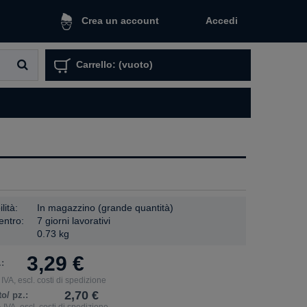
Accedi
Crea un account
Carrello:
(vuoto)
lità:
In magazzino (grande quantità)
entro:
7 giorni lavorativi
0.73 kg
3,29 €
:
IVA, escl. costi di spedizione
2,70 €
o/ pz.:
 IVA, escl. costi di spedizione