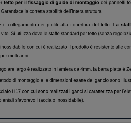
er tetto per il fissaggio di guide di montaggio
dei pannelli fot
arantisce la corretta stabilità dell'intera struttura.
il collegamento dei profili alla copertura del tetto.
La staf
vite. Si utilizza dove le staffe standard per tetto (senza regolaz
 inossidabile con cui è realizzato il prodotto è resistente alle 
 per molti anni.
ngolare largo è realizzato in lamiera da 4mm, la barra piatta è 
metodo di montaggio e le dimensioni esatte del gancio sono illust
cciaio H17 con cui sono realizzati i ganci si caratterizza per l'el
ientali sfavorevoli (acciaio inossidabile).
IL MIO CONTO