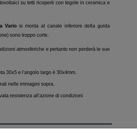
ovoltaici su tetti ricoperti con tegole in ceramica e
fa Vario
si monta al canale inferiore della guida
ione) sono troppo corte.
condizioni atmosferiche e pertanto non perderà le sue
Zeta 30x5 e l'angolo largo è 30x4mm.
rati nelle immagini sopra.
evata resistenza all'azione di condizioni
INFORMAZIONE