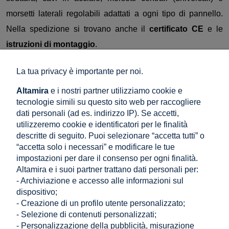
morsetti laterali regolabili adattati a ogni tipo di pannello.
Nella spedizione si trovano anche il
certificato CE
e le
istruzioni di montaggio
.
La tua privacy è importante per noi.
File da scaricare:
Altamira
e i nostri partner utilizziamo cookie e
tecnologie simili su questo sito web per raccogliere
Scheda catalogo N2V
dati personali (ad es. indirizzo IP). Se accetti,
ISO 9001 PL
utilizzeremo cookie e identificatori per le finalità
Manuale N2V_STRONG_V1
descritte di seguito. Puoi selezionare “accetta tutti” o
Certificato EN
“accetta solo i necessari” e modificare le tue
DXF 25° GPV-KN2-S8
impostazioni per dare il consenso per ogni finalità.
DXF 30° GPV-KN2-S8
Altamira e i suoi partner trattano dati personali per:
DXF 35° GPV-KN2-S8
- Archiviazione e accesso alle informazioni sul
Disegno tecnico 25° GPV-KN2-S8
Disegno tecnico 30° GPV-KN2-S8
dispositivo;
Disegno tecnico 35° GPV-KN2-S8
- Creazione di un profilo utente personalizzato;
- Selezione di contenuti personalizzati;
- Personalizzazione della pubblicità, misurazione