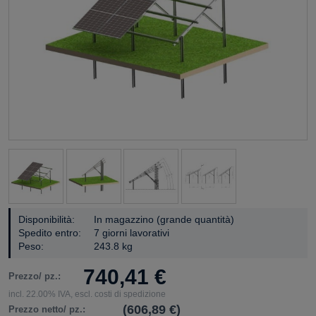
Disponibilità:
In magazzino (grande quantità)
Spedito entro:
7 giorni lavorativi
Peso:
243.8 kg
740,41 €
Prezzo/ pz.:
incl. 22.00% IVA, escl. costi di spedizione
(606,89 €)
Prezzo netto/ pz.: