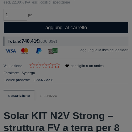
escl. 22.00% IVA, escl. costi di spedizione
pz.
aggiungi al carrello
740,41€
Totale:
(606,89€)
aggiungi alla lista dei desideri
Valutazione:
consiglia a un amico
Fornitore:
Synerga
Codice prodotto:
GPV-N2V-S8
descrizione
sicurezza
Solar KIT N2V Strong –
struttura FV a terra per 8