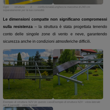
Ogni struttura è confezionata
Lunghezza massima di 240 cm
separatamente per la tua comodità
Le dimensioni compatte non significano compromessi
sulla resistenza
– la struttura è stata progettata tenendo
conto delle singole zone di vento e neve, garantendo
sicurezza anche in condizioni atmosferiche difficili.
Esempio di struttura N2V (in questo caso
Esempio di struttura N2V - vista laterale
per 8 pannelli) - vista frontale