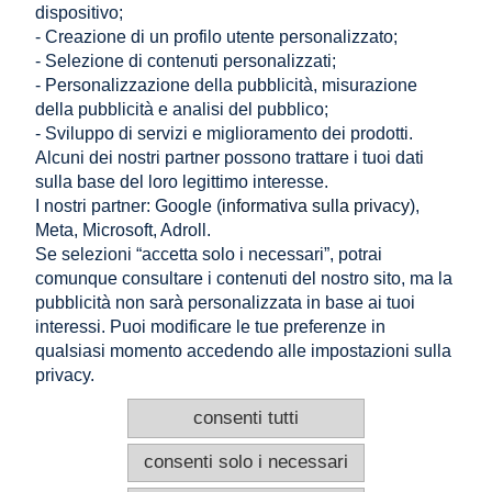
Consulenza tecnica
dispositivo;
Supporto di specialisti
- Creazione di un profilo utente personalizzato;
- Selezione di contenuti personalizzati;
- Personalizzazione della pubblicità, misurazione
NEGOZIO
della pubblicità e analisi del pubblico;
- Sviluppo di servizi e miglioramento dei prodotti.
Alcuni dei nostri partner possono trattare i tuoi dati
AIUTO
sulla base del loro legittimo interesse.
I nostri partner: Google (
informativa sulla privacy
),
IL MIO CONTO
Meta, Microsoft, Adroll.
Se selezioni “accetta solo i necessari”, potrai
INFORMAZIONE
comunque consultare i contenuti del nostro sito, ma la
pubblicità non sarà personalizzata in base ai tuoi
CONTATTO
interessi. Puoi modificare le tue preferenze in
qualsiasi momento accedendo alle impostazioni sulla
Altamira Sp. z o. o.
Budowlanych 6/51, 95-040 Koluszki, Polonia
privacy.
+48 605 999 036
+48 725 777 559
consenti tutti
info@e-altamira.it
Servizio clienti: Lun–Ven 8:00–16:00
consenti solo i necessari