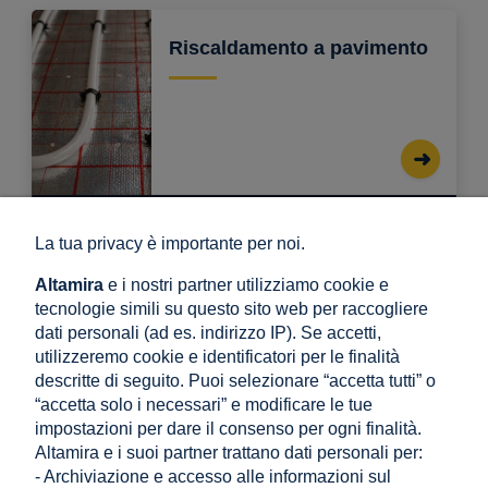
Riscaldamento a pavimento
La tua privacy è importante per noi.
Ampio assortimento
Oltre 3 000 prodotti a magazzino
Altamira
e i nostri partner utilizziamo cookie e
tecnologie simili su questo sito web per raccogliere
dati personali (ad es. indirizzo IP). Se accetti,
Spedizione rapida
utilizzeremo cookie e identificatori per le finalità
Corriere, pallet, sovradimensionato
descritte di seguito. Puoi selezionare “accetta tutti” o
“accetta solo i necessari” e modificare le tue
Prodotti di qualità
impostazioni per dare il consenso per ogni finalità.
Produttori verificati
Altamira e i suoi partner trattano dati personali per:
- Archiviazione e accesso alle informazioni sul